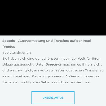
Speeds - Autovermietung und Transfers auf der Insel
Rhodes
Top-Attraktionen
Sie haben sich eine der schönsten Inseln der Welt für Ihren
Urlaub ausgesucht! Unter
Speeds
wir machen es Ihnen leicht
und erschwinglich, ein Auto zu mieten oder einen Transfer zu
einem beliebigen Ziel zu organisieren. Außerdem führen wir
Sie zu den wichtigsten Sehenswürdigkeiten der Insel.
UNSERE AUTOS